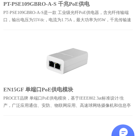
PT-PSE109GBRO-A-S 千兆PoE供电
PT-PSE109GBRO-A-S是一款 工业级光纤PoE供电器，含光纤传输端
口，输出电压为55Vdc，电流为1.75A，最大功率为95W，千兆传输速
率，AC/PoE端口含防雷保护，可在-40℃至65℃极端温度下正常工
作。
EN15GF 单端口PoE供电模块
PROCET品牌 单端口PoE供电模块，基于IEEE802.3at标准设计/生
产，广泛应用通信、安防、物联网应用、高速球网络摄像机和信息亭
等。内部装有检测芯片，可以在对PD供电之前对其进行检测和分类，
从而保护非PoE设备。