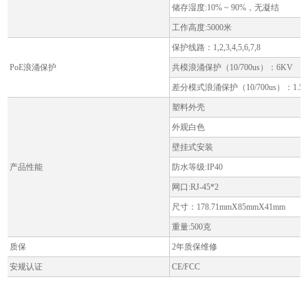
储存湿度:10% ~ 90%，无凝结
工作高度:5000米
保护线路：1,2,3,4,5,6,7,8
PoE浪涌保护
共模浪涌保护（10/700us）：6KV
差分模式浪涌保护（10/700us）：1.5
塑料外壳
外观白色
壁挂式安装
产品性能
防水等级:IP40
网口:RJ-45*2
尺寸：178.71mmX85mmX41mm
重量:500克
质保
2年质保维修
安规认证
CE/FCC