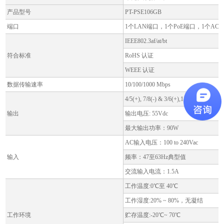
产品型号
PT-PSE106GB
端口
1个LAN端口，1个PoE端口，1个AC
IEEE802.3af/at/bt
符合标准
RoHS 认证
WEEE 认证
数据传输速率
10/100/1000 Mbps
4/5(+), 7/8(-) & 3/6(+),1/2(-)
输出
输出电压: 55Vdc
最大输出功率：90W
AC输入电压：100 to 240Vac
输入
频率：47至63Hz典型值
交流输入电流：1.5A
工作温度:0℃至 40℃
工作湿度:20% ~ 80%，无凝结
工作环境
贮存温度:-20℃~ 70℃